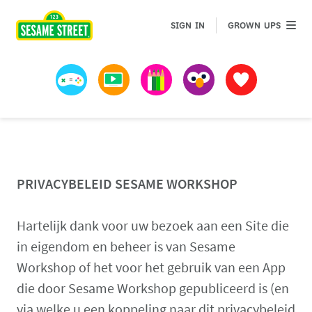
GROWN 
SIGN IN
GROWN UPS
Games
Videos
Art
Muppets
Favorites
PRIVACYBELEID SESAME WORKSHOP
Hartelijk dank voor uw bezoek aan een Site die
in eigendom en beheer is van Sesame
Workshop of het voor het gebruik van een App
die door Sesame Workshop gepubliceerd is (en
via welke u een koppeling naar dit privacybeleid